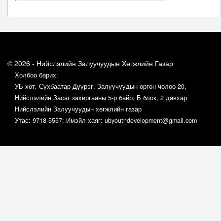
© 2026 - Нийслэлийн Залуучуудын Хөгжлийн Газар
Холбоо барих:
УБ хот, Сүхбаатар Дүүрэг, Залуучуудын өргөн чөлөө-20,
Нийслэлийн Засаг захиргааны 5-р байр, Б блок, 2 давхар
Нийслэлийн Залуучуудын хөгжлийн газар
Утас: 9718-5557; Имэйл хаяг: ubyouthdevelopment@gmail.com