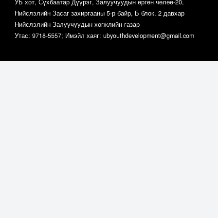
УБ хот, Сүхбаатар Дүүрэг, Залуучуудын өргөн чөлөө-20,
Нийслэлийн Засаг захиргааны 5-р байр, Б блок, 2 давхар
Нийслэлийн Залуучуудын хөгжлийн газар
Утас: 9718-5557; Имэйл хаяг: ubyouthdevelopment@gmail.com