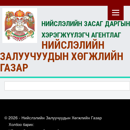
НИЙСЛЭЛИЙН ЗАСАГ ДАРГЫН
ХЭРЭГЖҮҮЛЭГЧ АГЕНТЛАГ
НИЙСЛЭЛИЙН
ЗАЛУУЧУУДЫН ХӨГЖЛИЙН
ГАЗАР
© 2026 - Нийслэлийн Залуучуудын Хөгжлийн Газар
Холбоо барих: